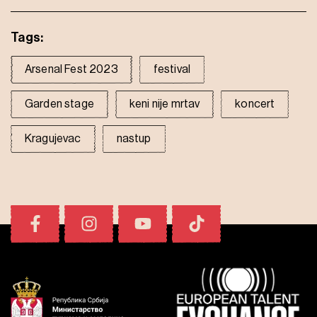
Tags:
Arsenal Fest 2023
festival
Garden stage
keni nije mrtav
koncert
Kragujevac
nastup