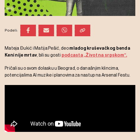
Podeli:
Mateja Đukić i Matija Pešić, deo
mladog kruševačkog benda
Keni nije mrtav
, bili su gosti
podcasta „Život na srpskom“.
Pričali su o svom dolasku u Beograd, o današnjim klincima,
potencijalima AI muzike i planovima za nastup na Arsenal Festu.