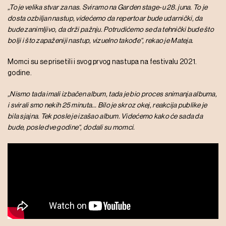
„To je velika stvar za nas. Sviramo na Garden stage-u 28. juna. To je
dosta ozbiljan nastup, videćemo da repertoar bude udarnički, da
bude zanimljivo, da drži pažnju. Potrudićemo se da tehnički bude što
bolji i što zapaženiji nastup, vizuelno takođe“, rekao je Mateja.
Momci su se prisetili i svog prvog nastupa na festivalu 2021.
godine.
„Nismo tada imali izbačen album, tada je bio proces snimanja albuma,
i svirali smo nekih 25 minuta… Bilo je skroz okej, reakcija publike je
bila sjajna. Tek posle je izašao album. Videćemo kako će sada da
bude, posle dve godine“, dodali su momci.