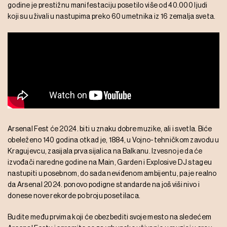
godine je prestižnu manifestaciju posetilo više od 40.000 ljudi
koji su uživali u nastupima preko 60 umetnika iz 16 zemalja sveta.
Arsenal Fest će 2024. biti u znaku dobre muzike, ali i svetla. Biće
obeleženo 140 godina otkad je, 1884, u Vojno-tehničkom zavodu u
Kragujevcu, zasijala prva sijalica na Balkanu. Izvesno je da će
izvođači naredne godine na Main, Garden i Explosive DJ stageu
nastupiti u posebnom, do sada neviđenom ambijentu, pa je realno
da Arsenal 2024. ponovo podigne standarde na još viši nivo i
donese nove rekorde po broju posetilaca.
Budite među prvima koji će obezbediti svoje mesto na sledećem