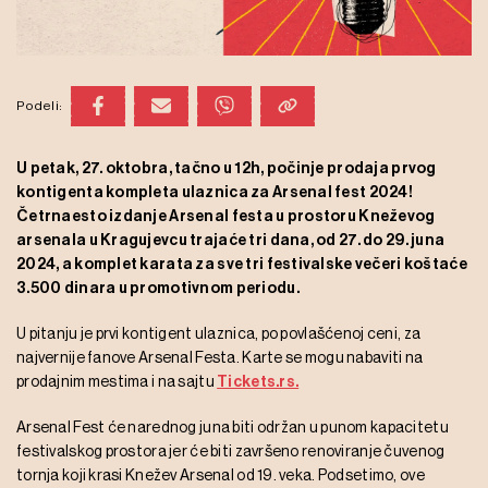
Podeli:
U petak, 27. oktobra, tačno u 12h, počinje prodaja prvog
kontigenta kompleta ulaznica za Arsenal fest 2024!
Četrnaesto izdanje Arsenal festa u prostoru Kneževog
arsenala u Kragujevcu trajaće tri dana, od 27. do 29. juna
2024, a komplet karata za sve tri festivalske večeri koštaće
3.500 dinara u promotivnom periodu.
U pitanju je prvi kontigent ulaznica, po povlašćenoj ceni, za
najvernije fanove Arsenal Festa. Karte se mogu nabaviti na
prodajnim mestima i na sajtu
Tickets.rs.
Arsenal Fest će narednog juna biti održan u punom kapacitetu
festivalskog prostora jer će biti završeno renoviranje čuvenog
tornja koji krasi Knežev Arsenal od 19. veka. Podsetimo, ove