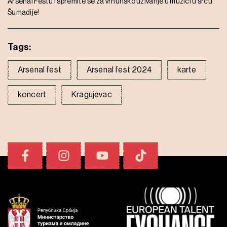
Arsenal Festu i spremite se za vrhunsko uživanje u muzici u srcu
Šumadije!
Tags:
Arsenal fest
Arsenal fest 2024
karte
koncert
Kragujevac