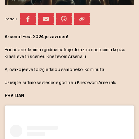
Podeli:
Arsenal Fest 2024 je završen!
Pričaće se danima i godinama koje dolaze o nastupima koji su
krasili sve tri scene u Kneževom Arsenalu.
A, ovako je sve to izgledalo u samo nekoliko minuta.
Uživajte i vidimo se sledeće godine u Kneževom Arsenalu.
PRVI DAN