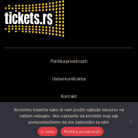
Politika privatnosti
Uslovi korišćenja
Kontakt
Koristimo kolačiće kako bi vam pružili najbolje iskustvo na
našem vebsajtu. Ako nastavite da koristite ovaj sajt
pretpostavićemo da ste zadovoljni sa njim.
Copyright © 2026 by
Arsenal Fest
Sva prava zadržana.Razvijen od
strane
Cubes
U redu
Politika privatnosti