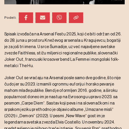
Podeli:
Spisak izvođača na Arsenal Festu 2025, koji će biti održan od 26.
do 28. juna u prostoru Kneževog arsenala u Kragujevcu, bogatiji
je za još tri imena. U srce Šumadije, uz već najavljene svetske
zvezde Faithless, stižu miljenici regionalne publike, slovenački
Joker Out, francuski krosover bend La Femme i mongolski folk-
metalci The Hu.
Joker Out se vraćaju na Arsenal posle samo dve godine, što nije
čudo jer su 2023. izmamili ogromnu euforiju i horsko pevanje
mahom mlađe publike. Bend je oformljen 2016. godine, a široku
popularnost doneo im je nastup na Evrosongu upravo 2023. sa
pesmom „Carpe Diem“. Sastav koji peva i na slovenačkom i na
srpskom jeziku prethodno je objavio albume „Umazane misli“
(2021) i „Demoni“ (2022). U pesmi „New Wave“ gost im je
legendarna svetska zvezda Elvis Costello. U novembru 2024.
predstavljeno je njihovo treće izdanje „Souvenir Pop“, prethodno