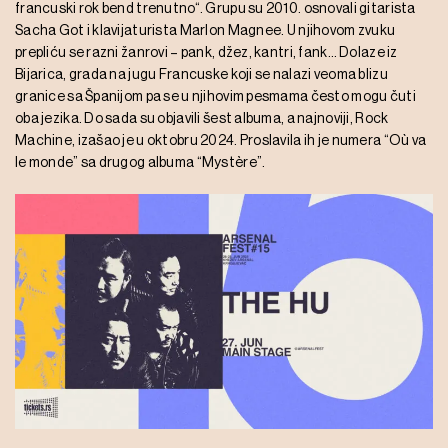
francuski rok bend trenutno“. Grupu su 2010. osnovali gitarista
Sacha Got i klavijaturista Marlon Magnee. U njihovom zvuku
prepliću se razni žanrovi – pank, džez, kantri, fank… Dolaze iz
Bijarica, grada na jugu Francuske koji se nalazi veoma blizu
granice sa Španijom pa se u njihovim pesmama često mogu čuti
oba jezika. Do sada su objavili šest albuma, a najnoviji, Rock
Machine, izašao je u oktobru 2024. Proslavila ih je numera “Où va
le monde” sa drugog albuma “Mystère”.