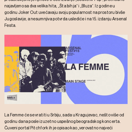
najavljeno sa dva velika hita, „Šta bih ja“ i „Bluza“. Iz godine u
godinu Joker Out uvećavaju svoju popularnost na prostoru bivše
Jugoslavije, a nesumnjiva potvrda uslediće i na 15. izdanju Arsenal
Festa.
La Femme će se vratiti u Srbiju, sada u Kragujevac, nešto više od
godinu dana posle izuzetno uspešnog beogradskog koncerta.
Čuveni portal Pitchfork ih je opisao kao „verovatno najveći