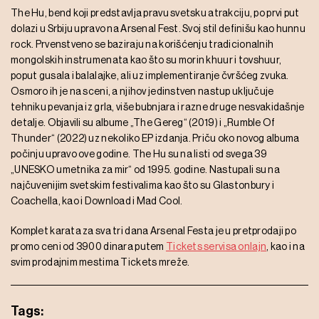
The Hu, bend koji predstavlja pravu svetsku atrakciju, po prvi put
dolazi u Srbiju upravo na Arsenal Fest. Svoj stil definišu kao hunnu
rock. Prvenstveno se baziraju na korišćenju tradicionalnih
mongolskih instrumenata kao što su morin khuur i tovshuur,
poput gusala i balalajke, ali uz implementiranje čvršćeg zvuka.
Osmoro ih je na sceni, a njihov jedinstven nastup uključuje
tehniku pevanja iz grla, više bubnjara i razne druge nesvakidašnje
detalje. Objavili su albume „The Gereg“ (2019) i „Rumble Of
Thunder“ (2022) uz nekoliko EP izdanja. Priču oko novog albuma
počinju upravo ove godine. The Hu su na listi od svega 39
„UNESKO umetnika za mir“ od 1995. godine. Nastupali su na
najčuvenijim svetskim festivalima kao što su Glastonbury i
Coachella, kao i Download i Mad Cool.
Komplet karata za sva tri dana Arsenal Festa je u pretprodaji po
promo ceni od 3900 dinara putem
Tickets servisa onlajn
, kao i na
svim prodajnim mestima Tickets mreže.
Tags: