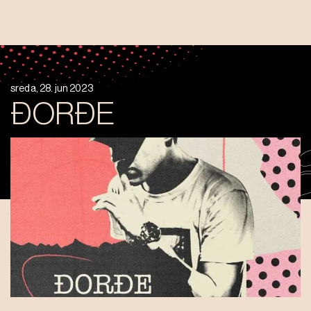
sreda, 28. jun 2023
ĐORĐE