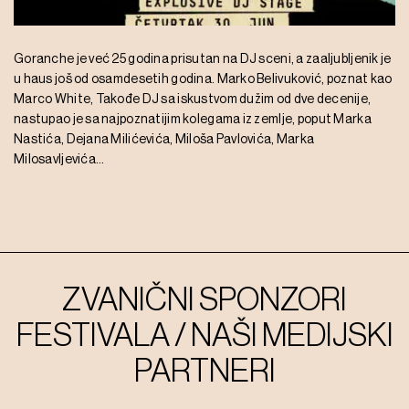
Goranche je već 25 godina prisutan na DJ sceni, a zaaljubljenik je
u haus još od osamdesetih godina. Marko Belivuković, poznat kao
Marco White, Takođe DJ sa iskustvom dužim od dve decenije,
nastupao je sa najpoznatijim kolegama iz zemlje, poput Marka
Nastića, Dejana Milićevića, Miloša Pavlovića, Marka
Milosavljevića…
ZVANIČNI SPONZORI
FESTIVALA / NAŠI MEDIJSKI
PARTNERI