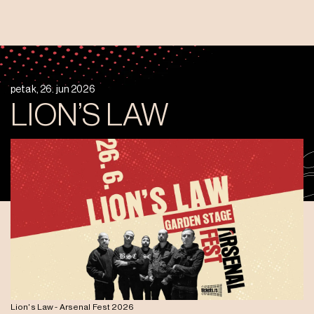
petak, 26. jun 2026
LION’S LAW
Lion's Law - Arsenal Fest 2026