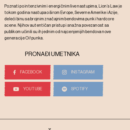
Poznati po intenzivnim i energičnim live nastupima, Lion’s Law je
tokom godina nastupao širom Evrope, Severne Amerike i Azije,
deleći binu sa brojnim značajnim bendovima punk i hardcore
scene. Njihov autentičan pristup i snažna povezanost sa
publikom učinili su ih jednim od najcenjenijih bendova nove
generacije Oi! punka.
PRONAĐI UMETNIKA
FACEBOOK
INSTAGRAM
YOUTUBE
SPOTIFY