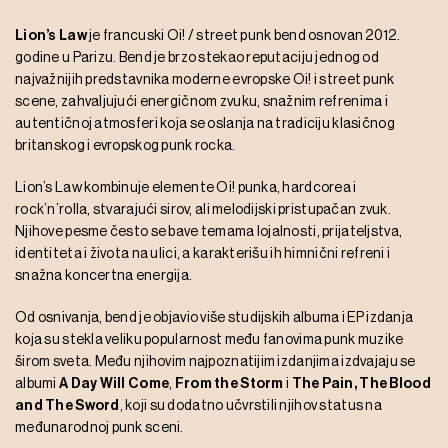
Lion’s Law
je francuski Oi! / street punk bend osnovan 2012.
godine u Parizu. Bend je brzo stekao reputaciju jednog od
najvažnijih predstavnika moderne evropske Oi! i street punk
scene, zahvaljujući energičnom zvuku, snažnim refrenima i
autentičnoj atmosferi koja se oslanja na tradiciju klasičnog
britanskog i evropskog punk rocka.
Lion’s Law kombinuje elemente Oi! punka, hardcorea i
rock’n’rolla, stvarajući sirov, ali melodijski pristupačan zvuk.
Njihove pesme često se bave temama lojalnosti, prijateljstva,
identiteta i života na ulici, a karakterišu ih himnični refreni i
snažna koncertna energija.
Od osnivanja, bend je objavio više studijskih albuma i EP izdanja
koja su stekla veliku popularnost među fanovima punk muzike
širom sveta. Među njihovim najpoznatijim izdanjima izdvajaju se
albumi
A Day Will Come
,
From the Storm
i
The Pain, The Blood
and The Sword
, koji su dodatno učvrstili njihov status na
međunarodnoj punk sceni.