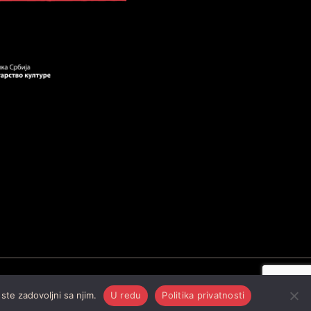
Politika privatnosti
Uslovi korišćenja
Kontakt
ste zadovoljni sa njim.
U redu
Politika privatnosti