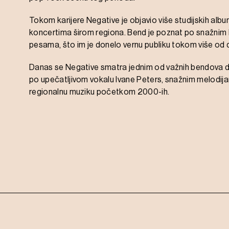
Tokom karijere Negative je objavio više studijskih albu
koncertima širom regiona. Bend je poznat po snažnim li
pesama, što im je donelo vernu publiku tokom više od 
Danas se Negative smatra jednim od važnih bendova 
po upečatljivom vokalu Ivane Peters, snažnim melodija
regionalnu muziku početkom 2000-ih.