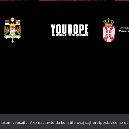
en od strane
Cubes
 našem vebsajtu. Ako nastavite da koristite ovaj sajt pretpostavićemo da 