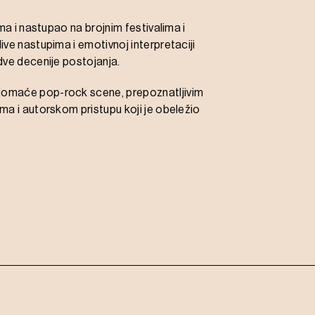
ma i nastupao na brojnim festivalima i
ve nastupima i emotivnoj interpretaciji
dve decenije postojanja.
domaće pop-rock scene, prepoznatljivim
ma i autorskom pristupu koji je obeležio