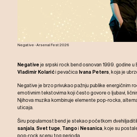
Negative - Arsenal Fest 2026
Negative
je srpski rock bend osnovan 1999. godine u B
Vladimir Kolarić
i pevačica
Ivana Peters
, koja je ubr
Negative je brzo privukao pažnju publike energičnim r
emotivnim tekstovima koji često govore o ljubavi, ličn
Njihova muzika kombinuje elemente pop-rocka, alterna
uticaja.
Širu popularnost bend je stekao početkom dvehiljadi
sanjala
,
Svet tuge
,
Tango
i
Nesanica
, koje su postale
pop-rock scenu tog perioda.