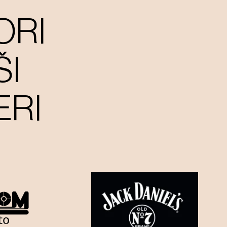
ORI
ŠI
ERI