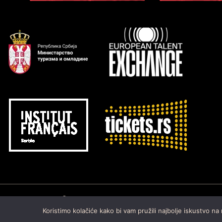
Copyright © 2026 by
Arsenal Fest
Sva prava zadržana.Razvij
Koristimo kolačiće kako bi vam pružili najbolje iskustvo na