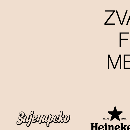
ZV
F
ME