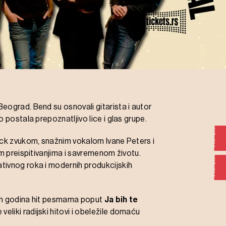
eograd. Bend su osnovali gitarista i autor
zo postala prepoznatljivo lice i glas grupe.
ock zvukom, snažnim vokalom Ivane Peters i
im preispitivanjima i savremenom životu.
tivnog roka i modernih produkcijskih
tih godina hit pesmama poput
Ja bih te
 veliki radijski hitovi i obeležile domaću