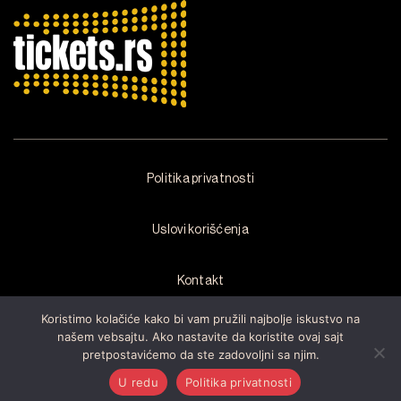
Politika privatnosti
Uslovi korišćenja
Kontakt
Koristimo kolačiće kako bi vam pružili najbolje iskustvo na
našem vebsajtu. Ako nastavite da koristite ovaj sajt
pretpostavićemo da ste zadovoljni sa njim.
Copyright © 2026 by
Arsenal Fest
Sva prava zadržana.Razvijen od
strane
Cubes
U redu
Politika privatnosti