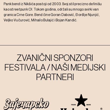
Pank bend iz Nikšića postoji od 2003. Svoj stil precizno definišu
kao streetpunk OI. Tokom godina, održali su mnogo svirki van
granica Crne Gore. Bend čine Goran Dabović, Đorđije Njunjić,
Veljko Vučurović, Mihailo Bulajić i Bojan Kandić.
ZVANIČNI SPONZORI
FESTIVALA / NAŠI MEDIJSKI
PARTNERI