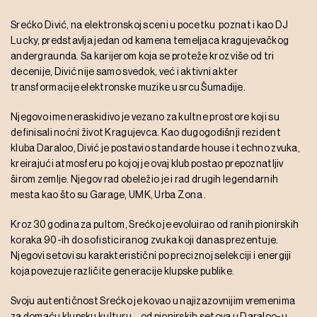
Srećko Divić, na elektronskoj sceni u pocetku poznat i kao DJ
Lucky, predstavlja jedan od kamena temeljaca kragujevačkog
andergraunda. Sa karijerom koja se proteže kroz više od tri
decenije, Divić nije samo svedok, već i aktivni akter
transformacije elektronske muzike u srcu Šumadije.
Njegovo ime neraskidivo je vezano za kultne prostore koji su
definisali noćni život Kragujevca. Kao dugogodišnji rezident
kluba Daraloo, Divić je postavio standarde house i techno zvuka,
kreirajući atmosferu po kojoj je ovaj klub postao prepoznatljiv
širom zemlje. Njegov rad obeležio je i rad drugih legendarnih
mesta kao što su Garage, UMK, Urba Zona .
Kroz 30 godina za pultom, Srećko je evoluirao od ranih pionirskih
koraka 90-ih do sofisticiranog zvuka koji danas prezentuje.
Njegovi setovi su karakteristični po preciznoj selekciji i energiji
koja povezuje različite generacije klupske publike.
Svoju autentičnost Srećko je kovao u najizazovnijim vremenima
za domaću klupsku kulturu – od pionirskih setova u Daraloo-u