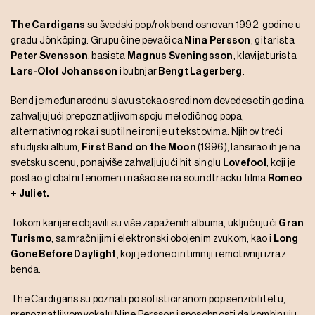
The Cardigans
su švedski pop/rok bend osnovan 1992. godine u
gradu Jönköping. Grupu čine pevačica
Nina Persson
, gitarista
Peter Svensson
, basista
Magnus Sveningsson
, klavijaturista
Lars-Olof Johansson
i bubnjar
Bengt Lagerberg
.
Bend je međunarodnu slavu stekao sredinom devedesetih godina
zahvaljujući prepoznatljivom spoju melodičnog popa,
alternativnog roka i suptilne ironije u tekstovima. Njihov treći
studijski album,
First Band on the Moon
(1996), lansirao ih je na
svetsku scenu, ponajviše zahvaljujući hit singlu
Lovefool
, koji je
postao globalni fenomen i našao se na soundtracku filma
Romeo
+ Juliet.
Tokom karijere objavili su više zapaženih albuma, uključujući
Gran
Turismo
, sa mračnijim i elektronski obojenim zvukom, kao i
Long
Gone Before Daylight
, koji je doneo intimniji i emotivniji izraz
benda.
The Cardigans su poznati po sofisticiranom pop senzibilitetu,
prepoznatljivom vokalu Nine Persson i sposobnosti da kombinuju