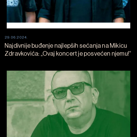
29.06.2024.
Najdivnije buđenje najlepših sećanja na Mikicu
Zdravkovića: „Ovaj koncert je posvećen njemu!“