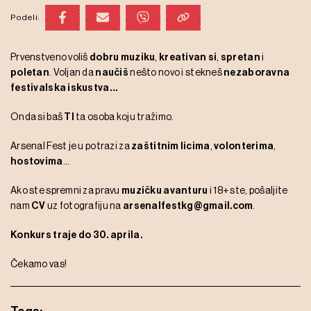
Podeli:
Prvenstveno voliš
dobru muziku
,
kreativan si
,
spretan
i
poletan
. Voljan da
naučiš
nešto novo i stekneš
nezaboravna
festivalska iskustva…
Onda si baš
TI
ta osoba koju tražimo.
Arsenal Fest je u potrazi za
zaštitnim licima
,
volonterima
,
hostovima
…
Ako ste spremni za pravu
muzičku avanturu
i 18+ ste, pošaljite
nam
CV
uz fotografiju na
arsenalfestkg@gmail.com
.
Konkurs traje do 30. aprila.
Čekamo vas!