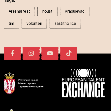
Tags:
Arsenal fest
houst
Kragujevac
tim
volonteri
zaštitno lice