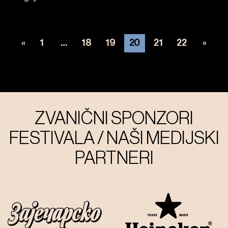
«
1
…
18
19
20
21
22
»
Kretanje
članaka
ZVANIČNI SPONZORI
FESTIVALA / NAŠI MEDIJSKI
PARTNERI