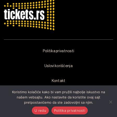
Politika privatnosti
Uslovi korišćenja
Kontakt
Koristimo kolačiće kako bi vam pružili najbolje iskustvo na
našem vebsajtu. Ako nastavite da koristite ovaj sajt
pretpostavićemo da ste zadovoljni sa njim.
Copyright © 2026 by
Arsenal Fest
Sva prava zadržana.Razvijen od
strane
Cubes
U redu
Politika privatnosti