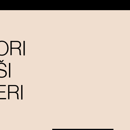
ORI
ŠI
ERI