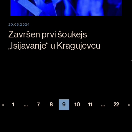
20.05.2024.
Završen prvi šoukejs
„Isijavanje“ u Kragujevcu
«
1
…
7
8
9
10
11
…
22
»