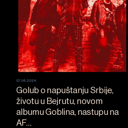
07.06.2024.
Golub o napuštanju Srbije,
životu u Bejrutu, novom
albumu Goblina, nastupu na
AF…